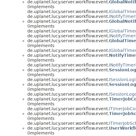
de.uplanet.lucy.server.workflow.event.
GlobalNot
(implements
de.uplanet.lucy.server.workflow.event.
IGlobalTime
de.uplanet.lucy.server.workflow.event.
INotifyTime
de.uplanet.lucy.server.workflow.event.
GlobalNot
(implements
de.uplanet.lucy.server.workflow.event.
IGlobalTime
de.uplanet.lucy.server.workflow.event.
INotifyTime
de.uplanet.lucy.server.workflow.event.
GlobalTim
(implements
de.uplanet.lucy.server.workflow.event.
IGlobalTime
de.uplanet.lucy.server.workflow.event.
NotifyTim
(implements
de.uplanet.lucy.server.workflow.event.
INotifyTime
de.uplanet.lucy.server.workflow.event.
SessionLo
(implements
de.uplanet.lucy.server.workflow.event.
ISessionLog
de.uplanet.lucy.server.workflow.event.
SessionLo
(implements
de.uplanet.lucy.server.workflow.event.
ISessionLog
de.uplanet.lucy.server.workflow.event.
TimerJobC
(implements
de.uplanet.lucy.server.workflow.event.
ITimerJobCo
de.uplanet.lucy.server.workflow.event.
TimerJobS
(implements
de.uplanet.lucy.server.workflow.event.
ITimerJobSc
de.uplanet.lucy.server.workflow.event.
UserWorkf
(implements