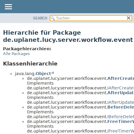
SEARCH
ÜBERBLICK
PACKAGE
Hierarchie für Package
KLASSE
de.uplanet.lucy.server.workflow.event
VERWENDUNG
Packagehierarchien:
BAUM
Alle Packages
VERALTET
Klassenhierarchie
INDEX
java.lang.
Object
HILFE
de.uplanet.lucy.server.workflow.event.
AfterCrea
(implements
de.uplanet.lucy.server.workflow.event.
IAfterCreat
de.uplanet.lucy.server.workflow.event.
AfterUpda
(implements
de.uplanet.lucy.server.workflow.event.
IAfterUpdat
de.uplanet.lucy.server.workflow.event.
BeforeDel
(implements
de.uplanet.lucy.server.workflow.event.
IBeforeDele
de.uplanet.lucy.server.workflow.event.
FreeTimer
(implements
de.uplanet.lucy.server.workflow.event.
IFreeTimerW