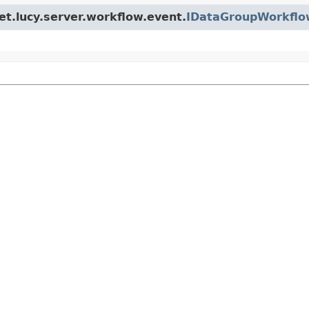
t.lucy.server.workflow.event.
IDataGroupWorkflo