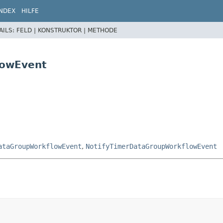
INDEX
HILFE
AILS:
FELD |
KONSTRUKTOR |
METHODE
lowEvent
ataGroupWorkflowEvent
,
NotifyTimerDataGroupWorkflowEvent