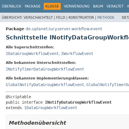
ÜBERBLICK
PACKAGE
KLASSE
VERWENDUNG
BAUM
VERALTET
ÜBERSICHT:
VERSCHACHTELT |
FELD |
KONSTRUKTOR |
METHODE
DET
Package
de.uplanet.lucy.server.workflow.event
Schnittstelle INotifyDataGroupWorkf
Alle Superschnittstellen:
IDataGroupWorkflowEvent
,
IWorkflowEvent
Alle bekannten Unterschnittstellen:
INotifyTimerDataGroupWorkflowEvent
Alle bekannten Implementierungsklassen:
GlobalNotifyDataGroupWorkflowEvent
,
GlobalNotifyTimerD
public interface 
INotifyDataGroupWorkflowEvent
extends 
IDataGroupWorkflowEvent
Methodenübersicht