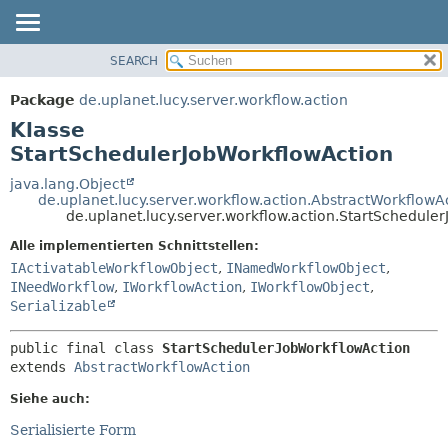
SEARCH
ÜBERBLICK
ÜBERSICHT:
VERSCHACHTELT
PACKAGE
Package
de.uplanet.lucy.server.workflow.action
FELD
KLASSE
Klasse
KONSTRUKTOR
VERWENDUNG
StartSchedulerJobWorkflowAction
METHODE
BAUM
java.lang.Object
de.uplanet.lucy.server.workflow.action.AbstractWorkflowA
VERALTET
DETAILS:
de.uplanet.lucy.server.workflow.action.StartSchedule
INDEX
FELD
Alle implementierten Schnittstellen:
HILFE
KONSTRUKTOR
IActivatableWorkflowObject
,
INamedWorkflowObject
,
INeedWorkflow
,
IWorkflowAction
,
IWorkflowObject
,
METHODE
Serializable
public final class 
StartSchedulerJobWorkflowAction
extends 
AbstractWorkflowAction
Siehe auch:
Serialisierte Form