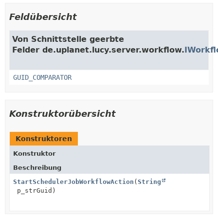
Feldübersicht
Von Schnittstelle geerbte
Felder de.uplanet.lucy.server.workflow.
IWorkf
GUID_COMPARATOR
Konstruktorübersicht
Konstruktoren
Konstruktor
Beschreibung
StartSchedulerJobWorkflowAction
(
String
p_strGuid)