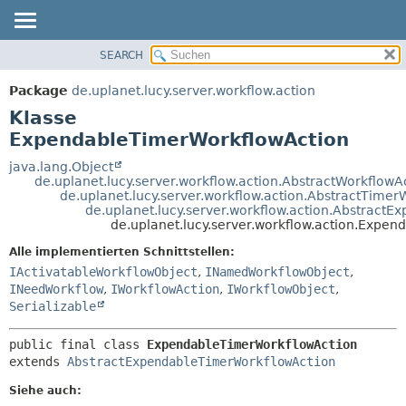
SEARCH
ÜBERBLICK
ÜBERSICHT:
VERSCHACHTELT
PACKAGE
Package
de.uplanet.lucy.server.workflow.action
FELD
KLASSE
Klasse
KONSTRUKTOR
VERWENDUNG
ExpendableTimerWorkflowAction
METHODE
BAUM
java.lang.Object
de.uplanet.lucy.server.workflow.action.AbstractWorkflowA
VERALTET
DETAILS:
de.uplanet.lucy.server.workflow.action.AbstractTimer
de.uplanet.lucy.server.workflow.action.Abstract
INDEX
FELD
de.uplanet.lucy.server.workflow.action.Expe
HILFE
KONSTRUKTOR
Alle implementierten Schnittstellen:
METHODE
IActivatableWorkflowObject
,
INamedWorkflowObject
,
INeedWorkflow
,
IWorkflowAction
,
IWorkflowObject
,
Serializable
public final class 
ExpendableTimerWorkflowAction
extends 
AbstractExpendableTimerWorkflowAction
Siehe auch: