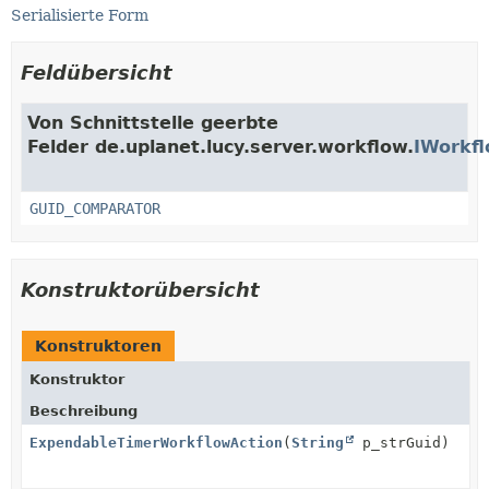
Serialisierte Form
Feldübersicht
Von Schnittstelle geerbte
Felder de.uplanet.lucy.server.workflow.
IWorkf
GUID_COMPARATOR
Konstruktorübersicht
Konstruktoren
Konstruktor
Beschreibung
ExpendableTimerWorkflowAction
(
String
p_strGuid)