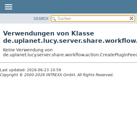
SEARCH
ÜBERBLICK
PACKAGE
Verwendungen von Klasse
KLASSE
de.uplanet.lucy.server.share.workflo
VERWENDUNG
Keine Verwendung von
BAUM
de.uplanet.lucy.server.share.workflow.action.CreatePluginFe
VERALTET
Last updated: 2026-06-23 10-59
INDEX
Copyright © 2000-2026 INTREXX GmbH. All Rights Reserved.
HILFE