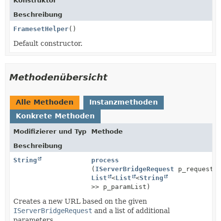
Konstruktor
Beschreibung
FramesetHelper
()
Default constructor.
Methodenübersicht
Alle Methoden
Instanzmethoden
Konkrete Methoden
Modifizierer und Typ
Methode
Beschreibung
String
process
(
IServerBridgeRequest
p_request,
List
<
List
<
String
>> p_paramList)
Creates a new URL based on the given
IServerBridgeRequest
and a list of additional
parameters.