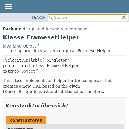
SEARCH
ÜBERBLICK
ÜBERSICHT:
VERSCHACHTELT
PACKAGE
Package
de.uplanet.lucy.server.composer
FELD
KLASSE
Klasse FramesetHelper
KONSTRUKTOR
VERWENDUNG
java.lang.Object
METHODE
de.uplanet.lucy.server.composer.FramesetHelper
BAUM
VERALTET
DETAILS:
public final class 
FramesetHelper
INDEX
FELD
extends 
Object
HILFE
KONSTRUKTOR
This class implements an helper for the composer that
METHODE
creates a new URL based on the given
IServerBridgeRequest and additional parameters.
Konstruktorübersicht
Konstruktoren