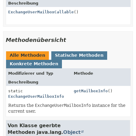
Beschreibung
ExchangeUserMailboxCallable
()
Methodenübersicht
Alle Methoden
Statische Methoden
Konkrete Methoden
Modifizierer und Typ
Methode
Beschreibung
static
getMailboxInfo
()
ExchangeUserMailboxInfo
Returns the
ExchangeUserMailboxInfo
instance for the
current user.
Von Klasse geerbte
Methoden java.lang.
Object