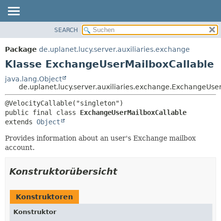
SEARCH
ÜBERBLICK
ÜBERSICHT:
VERSCHACHTELT
PACKAGE
Package
de.uplanet.lucy.server.auxiliaries.exchange
FELD
KLASSE
Klasse ExchangeUserMailboxCallable
KONSTRUKTOR
VERWENDUNG
java.lang.Object
METHODE
de.uplanet.lucy.server.auxiliaries.exchange.ExchangeUse
BAUM
VERALTET
DETAILS:
public final class 
ExchangeUserMailboxCallable
INDEX
FELD
extends 
Object
HILFE
KONSTRUKTOR
Provides information about an user's Exchange mailbox
METHODE
account.
Konstruktorübersicht
Konstruktoren
Konstruktor