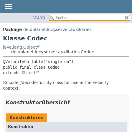
SEARCH
ÜBERBLICK
ÜBERSICHT:
VERSCHACHTELT
PACKAGE
Package
de.uplanet.lucy.server.auxiliaries
FELD
KLASSE
Klasse Codec
KONSTRUKTOR
VERWENDUNG
java.lang.Object
METHODE
de.uplanet.lucy.server.auxiliaries.Codec
BAUM
VERALTET
DETAILS:
public final class 
Codec
INDEX
FELD
extends 
Object
HILFE
KONSTRUKTOR
Encoder/decoder utility class for use in the Velocity
METHODE
context.
Konstruktorübersicht
Konstruktoren
Konstruktor