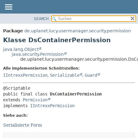
SEARCH
ÜBERBLICK
ÜBERSICHT:
VERSCHACHTELT
PACKAGE
Package
de.uplanet.lucy.usermanager.security.permission
FELD
KLASSE
Klasse DsContainerPermission
KONSTRUKTOR
VERWENDUNG
java.lang.Object
METHODE
java.security.Permission
BAUM
de.uplanet.lucy.usermanager.security.permission.DsC
VERALTET
DETAILS:
Alle implementierten Schnittstellen:
INDEX
FELD
IIntrexxPermission
,
Serializable
,
Guard
HILFE
KONSTRUKTOR
METHODE
public final class 
DsContainerPermission
extends 
Permission
implements 
IIntrexxPermission
Siehe auch:
Serialisierte Form