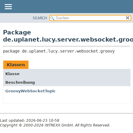
SEARCH
ÜBERBLICK
PACKAGE:
BESCHREIBUNG
PACKAGE
Package
ZUGEHÖRIGE PACKAGES
KLASSE
de.uplanet.lucy.server.websocket.gro
KLASSEN UND
VERWENDUNG
SCHNITTSTELLEN
package 
de.uplanet.lucy.server.websocket.groovy
BAUM
VERALTET
Klassen
INDEX
Klasse
HILFE
Beschreibung
GroovyWebSocketTopic
Last updated: 2026-06-23 10-58
Copyright © 2000-2026 INTREXX GmbH. All Rights Reserved.