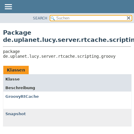
SEARCH
ÜBERBLICK
PACKAGE:
BESCHREIBUNG
PACKAGE
Package
ZUGEHÖRIGE PACKAGES
KLASSE
de.uplanet.lucy.server.rtcache.scripti
KLASSEN UND
VERWENDUNG
SCHNITTSTELLEN
package 
BAUM
de.uplanet.lucy.server.rtcache.scripting.groovy
VERALTET
INDEX
Klassen
HILFE
Klasse
Beschreibung
GroovyRtCache
Snapshot