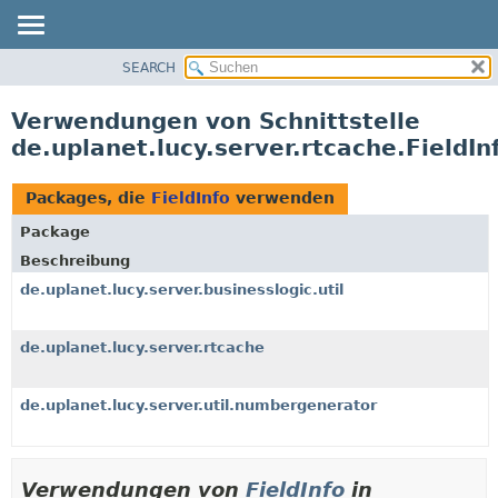
SEARCH
ÜBERBLICK
PACKAGE
Verwendungen von Schnittstelle
KLASSE
de.uplanet.lucy.server.rtcache.FieldIn
VERWENDUNG
BAUM
Packages, die
FieldInfo
verwenden
VERALTET
Package
INDEX
Beschreibung
HILFE
de.uplanet.lucy.server.businesslogic.util
de.uplanet.lucy.server.rtcache
de.uplanet.lucy.server.util.numbergenerator
Verwendungen von
FieldInfo
in