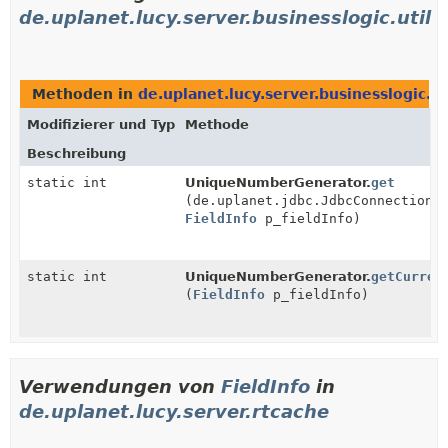
de.uplanet.lucy.server.businesslogic.util
Methoden in
de.uplanet.lucy.server.businesslogic.ut
Modifizierer und Typ
Methode
Beschreibung
static int
UniqueNumberGenerator.
get
(de.uplanet.jdbc.JdbcConnection 
FieldInfo
p_fieldInfo)
static int
UniqueNumberGenerator.
getCurren
(
FieldInfo
p_fieldInfo)
Verwendungen von
FieldInfo
in
de.uplanet.lucy.server.rtcache