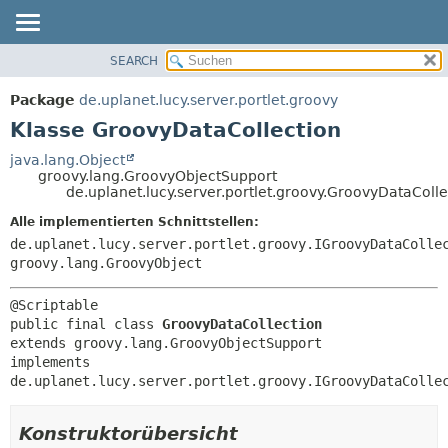
SEARCH
ÜBERBLICK
ÜBERSICHT:
VERSCHACHTELT
PACKAGE
Package
de.uplanet.lucy.server.portlet.groovy
FELD
KLASSE
Klasse GroovyDataCollection
KONSTRUKTOR
VERWENDUNG
java.lang.Object
METHODE
groovy.lang.GroovyObjectSupport
BAUM
de.uplanet.lucy.server.portlet.groovy.GroovyDataColle
VERALTET
DETAILS:
Alle implementierten Schnittstellen:
INDEX
FELD
de.uplanet.lucy.server.portlet.groovy.IGroovyDataColle
HILFE
groovy.lang.GroovyObject
KONSTRUKTOR
METHODE
public final class 
GroovyDataCollection
extends groovy.lang.GroovyObjectSupport

implements 
de.uplanet.lucy.server.portlet.groovy.IGroovyDataColle
Konstruktorübersicht