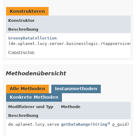
Konstruktoren
Konstruktor
Beschreibung
GroovyDataCollection
(de.uplanet.lucy.server.businesslogic.rtappservices.
Constructor.
Methodenübersicht
Alle Methoden
Instanzmethoden
Konkrete Methoden
Modifizierer und Typ
Methode
Beschreibung
de.uplanet.lucy.server.portlet.groovy.IGroovyDataRan
getDataRange
(
String
p_guid)