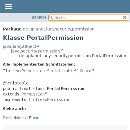
SEARCH
ÜBERBLICK
ÜBERSICHT:
VERSCHACHTELT
PACKAGE
Package
de.uplanet.lucy.security.permission
FELD
KLASSE
Klasse PortalPermission
KONSTRUKTOR
VERWENDUNG
java.lang.Object
METHODE
java.security.Permission
BAUM
de.uplanet.lucy.security.permission.PortalPermission
VERALTET
DETAILS:
Alle implementierten Schnittstellen:
INDEX
FELD
IIntrexxPermission
,
Serializable
,
Guard
HILFE
KONSTRUKTOR
METHODE
public final class 
PortalPermission
extends 
Permission
implements 
IIntrexxPermission
Siehe auch:
Serialisierte Form