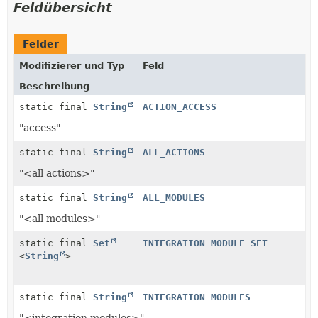
Feldübersicht
Felder
Modifizierer und Typ
Feld
Beschreibung
static final
String
ACTION_ACCESS
"access"
static final
String
ALL_ACTIONS
"<all actions>"
static final
String
ALL_MODULES
"<all modules>"
static final
Set
INTEGRATION_MODULE_SET
<
String
>
static final
String
INTEGRATION_MODULES
"<integration modules>"